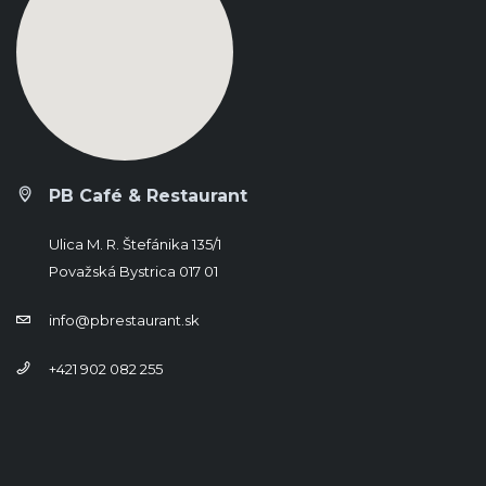
PB Café & Restaurant
Ulica M. R. Štefánika 135/1
Považská Bystrica 017 01
info@pbrestaurant.sk
+421 902 082 255