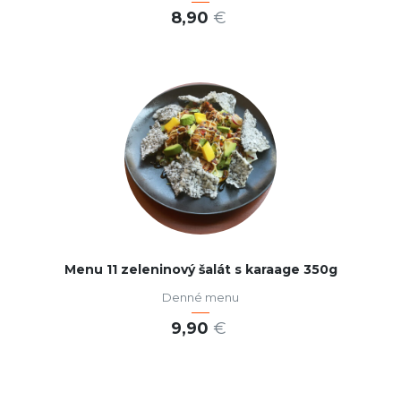
8,90
€
VIAC INFO
Menu 11 zeleninový šalát s karaage 350g
Denné menu
9,90
€
PRIDAŤ DO KOŠÍKA