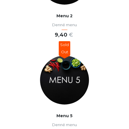
Menu 2
Denné menu
9,40
€
Sold
PRIDAŤ DO KOŠÍKA
Out
Menu 5
Denné menu