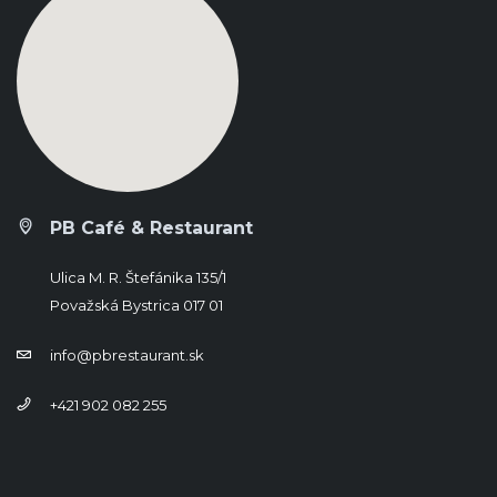
PB Café & Restaurant
Ulica M. R. Štefánika 135/1
Považská Bystrica 017 01
info@pbrestaurant.sk
+421 902 082 255