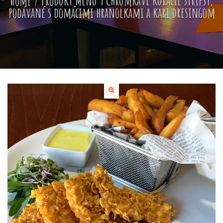
Home
/ Produkt
Menu 9 Chrumkavé kuracie stripsy,
podávané s domácimi hranolkami a kari dresingom