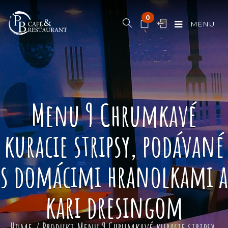
0
MENU
Menu 9 Chrumkavé
kuracie stripsy, podávané
s domácimi hranolkami a
kari dresingom